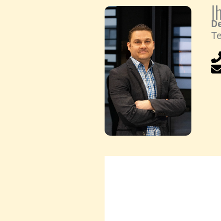
I
De
Te