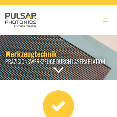
Hau
Werkzeugtechnik
PRÄZISIONSWERKZEUGE DURCH LASERABLATION