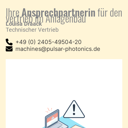
Ihre
Ansprechpartnerin
für den
vertrieb im Anlagenbau
Louisa Draack
Technischer Vertrieb
+49 (0) 2405-49504-20
machines@pulsar-photonics.de