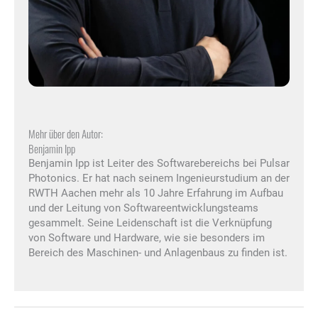
Mehr über den Autor:
Benjamin Ipp
Benjamin Ipp ist Leiter des Softwarebereichs bei Pulsar
Photonics. Er hat nach seinem Ingenieurstudium an der
RWTH Aachen mehr als 10 Jahre Erfahrung im Aufbau
und der Leitung von Softwareentwicklungsteams
gesammelt. Seine Leidenschaft ist die Verknüpfung
von Software und Hardware, wie sie besonders im
Bereich des Maschinen- und Anlagenbaus zu finden ist.