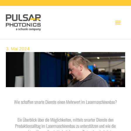
Hau
3. Mai 2024
Wie schaffen smarte Dienste einen Mehrwert im Lasermaschinenbau?
Ein Überblick über die Möglichkeiten, mittels smarter Dienste den
Produktionsalltag im Lasermaschinenbau zu unterstützen und wie die